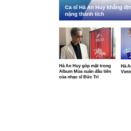
Ca sĩ Hà An Huy khẳng địn
nặng thành tích
Hà An Huy góp mặt trong
Hà A
Album Mùa xuân đầu tiên
Viet
của nhạc sĩ Đức Trí