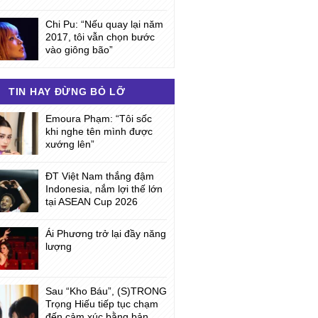
Chi Pu: “Nếu quay lại năm
2017, tôi vẫn chọn bước
vào giông bão”
TIN HAY ĐỪNG BỎ LỠ
Emoura Phạm: “Tôi sốc
khi nghe tên mình được
xướng lên”
ĐT Việt Nam thắng đậm
Indonesia, nắm lợi thế lớn
tại ASEAN Cup 2026
Ái Phương trở lại đầy năng
lượng
Sau “Kho Báu”, (S)TRONG
Trọng Hiếu tiếp tục chạm
đến cảm xúc bằng bản