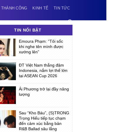
 THÀNH CÔNG
KINH TẾ
TIN TỨC
TIN NỔI BẬT
Emoura Phạm: “Tôi sốc
khi nghe tên mình được
xướng lên”
ĐT Việt Nam thắng đậm
Indonesia, nắm lợi thế lớn
tại ASEAN Cup 2026
Ái Phương trở lại đầy năng
lượng
Sau “Kho Báu”, (S)TRONG
Trọng Hiếu tiếp tục chạm
đến cảm xúc bằng bản
R&B Ballad sâu lắng