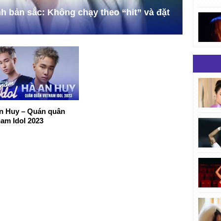
h bản sắc: Không chạy theo “hit” và đặt
n Huy – Quán quân
nam Idol 2023