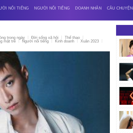
ƯỜI NỔI TIẾNG
NGƯỜI NỔI TIẾNG
DOANH NHÂN
CÂU CHUYỆN
Y
óng trong ngày
Đời sống xã hội
Thể thao
 mặt trẻ
Người nổi tiếng
Kinh doanh
Xuân 2023